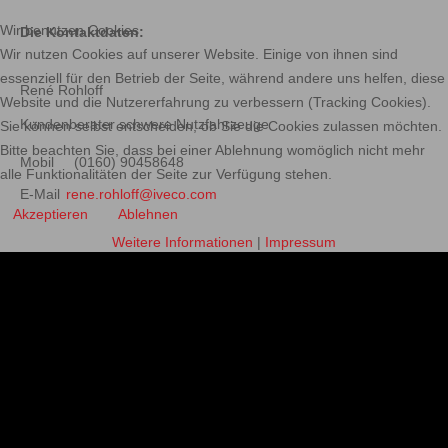
Wir benutzen Cookies
Die Kontaktdaten:
Wir nutzen Cookies auf unserer Website. Einige von ihnen sind
essenziell für den Betrieb der Seite, während andere uns helfen, diese
René Rohloff
Website und die Nutzererfahrung zu verbessern (Tracking Cookies).
Kundenberater schwere Nutzfahrzeuge
Sie können selbst entscheiden, ob Sie die Cookies zulassen möchten.
Bitte beachten Sie, dass bei einer Ablehnung womöglich nicht mehr
Mobil
(0160) 90458648
alle Funktionalitäten der Seite zur Verfügung stehen.
E-Mail
rene.rohloff@iveco.com
Akzeptieren
Ablehnen
Weitere Informationen
|
Impressum