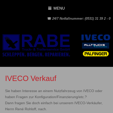
MENU
☎
24/7 Notfallnummer: (0531) 31 39 2 - 0
IVECO Verkauf
Sie haben Interesse an einem Nutzfahrzeug von IVECO oder
haben Fragen zur Konfiguration/Finanzierung/etc.?
Dann fragen Sie doch einfach bei unserem IVECO-Verkäufer,
Herrn René Rohloff, nach.