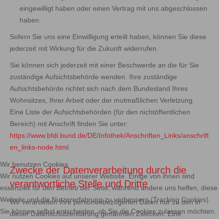
eingewilligt haben oder einen Vertrag mit uns abgeschlossen
haben.
Sofern Sie uns eine Einwilligung erteilt haben, können Sie diese
jederzeit mit Wirkung für die Zukunft widerrufen.
Sie können sich jederzeit mit einer Beschwerde an die für Sie
zuständige Aufsichtsbehörde wenden. Ihre zuständige
Aufsichtsbehörde richtet sich nach dem Bundesland Ihres
Wohnsitzes, Ihrer Arbeit oder der mutmaßlichen Verletzung.
Eine Liste der Aufsichtsbehörden (für den nichtöffentlichen
Bereich) mit Anschrift finden Sie unter:
https://www.bfdi.bund.de/DE/Infothek/Anschriften_Links/anschrift
en_links-node.html
.
Wir benutzen Cookies
Zwecke der Datenverarbeitung durch die
Wir nutzen Cookies auf unserer Website. Einige von ihnen sind
verantwortliche Stelle und Dritte
essenziell für den Betrieb der Seite, während andere uns helfen, diese
Website und die Nutzererfahrung zu verbessern (Tracking Cookies).
Wir verarbeiten Ihre personenbezogenen Daten nur zu den in
Sie können selbst entscheiden, ob Sie die Cookies zulassen möchten.
dieser Datenschutzerklärung genannten Zwecken. Eine