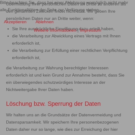
Bitte beachten Sie, dass bei einer Ablehnung womöglich nicht mehr
Übermittlung Ihrer persönlichen Daten an Dritte zu anderen als
alle Funktionalitäten der Seite zur Verfügung stehen.
den genannten Zwecken findet nicht statt. Wir geben Ihre
persönlichen Daten nur an Dritte weiter, wenn:
Akzeptieren
Ablehnen
Sie Ihre ausdrückliche Einwilligung dazu erteilt haben,
Weitere Informationen
|
Impressum
die Verarbeitung zur Abwicklung eines Vertrags mit Ihnen
erforderlich ist,
die Verarbeitung zur Erfüllung einer rechtlichen Verpflichtung
erforderlich ist,
die Verarbeitung zur Wahrung berechtigter Interessen
erforderlich ist und kein Grund zur Annahme besteht, dass Sie
ein überwiegendes schutzwürdiges Interesse an der
Nichtweitergabe Ihrer Daten haben.
Löschung bzw. Sperrung der Daten
Wir halten uns an die Grundsätze der Datenvermeidung und
Datensparsamkeit. Wir speichern Ihre personenbezogenen
Daten daher nur so lange, wie dies zur Erreichung der hier